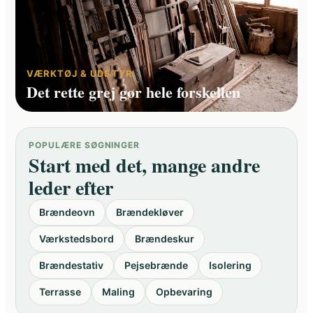
VÆRKTØJ & UDSTYR
Det rette grej gør hele forskellen
POPULÆRE SØGNINGER
Start med det, mange andre
leder efter
Brændeovn
Brændekløver
Værkstedsbord
Brændeskur
Brændestativ
Pejsebrænde
Isolering
Terrasse
Maling
Opbevaring