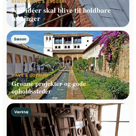
RENOVERING & BYGGERI
Når idéer skal blive til holdbare
løsninger
Sæson
HAVE & UDERUM
Grønne projekter og gode
opholdssteder
Værktøj