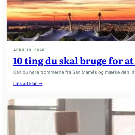
APRIL 10, 2026
10 ting du skal bruge for 
Kan du høre trommerne fra San Mamés og mærke den liflige
:
Læs artiklen →
10
ting
du
skal
bruge
for
at
skabe
den
ultimative