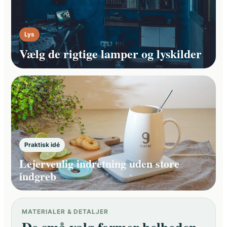
Lys
Vælg de rigtige lamper og lyskilder
Praktisk idé
Lejervenlig indretning uden store
indgreb
MATERIALER & DETALJER