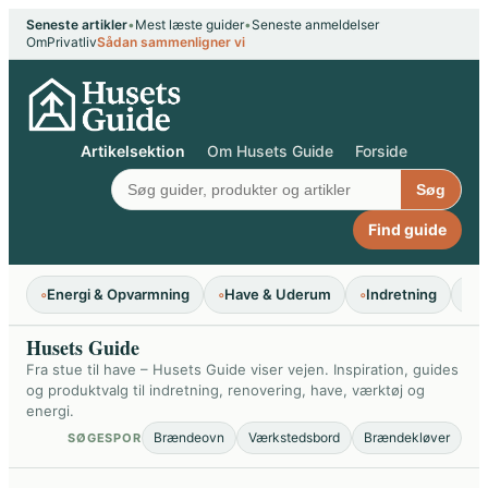
Seneste artikler
•
Mest læste guider
•
Seneste anmeldelser
Om
Privatliv
Sådan sammenligner vi
Artikelsektion
Om Husets Guide
Forside
Søg
Find guide
◦
Energi & Opvarmning
◦
Have & Uderum
◦
Indretning
◦
Re
Husets Guide
Fra stue til have – Husets Guide viser vejen. Inspiration, guides
og produktvalg til indretning, renovering, have, værktøj og
energi.
Brændeovn
Værkstedsbord
Brændekløver
SØGESPOR