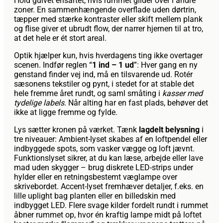
Hold gulvet ensartet, hvis rummet glider over i andre
zoner. En sammenhængende overflade uden dørtrin,
tæpper med stærke kontraster eller skift mellem plank
og flise giver et ubrudt flow, der narrer hjernen til at tro,
at det hele er ét stort areal.
Optik hjælper kun, hvis hverdagens ting ikke overtager
scenen. Indfør reglen “
1 ind – 1 ud
”: Hver gang en ny
genstand finder vej ind, må en tilsvarende ud. Rotér
sæsonens tekstiler og pynt, i stedet for at stable det
hele fremme året rundt, og saml småting i
kasser med
tydelige labels
. Når alting har en fast plads, behøver det
ikke at ligge fremme og fylde.
Lys sætter kronen på værket. Tænk
lagdelt belysning
i
tre niveauer: Ambient-lyset skabes af en loftpendel eller
indbyggede spots, som vasker vægge og loft jævnt.
Funktionslyset sikrer, at du kan læse, arbejde eller lave
mad uden skygger – brug diskrete LED-strips under
hylder eller en retningsbestemt væglampe over
skrivebordet. Accent-lyset fremhæver detaljer, f.eks. en
lille uplight bag planten eller en billedskin med
indbygget LED. Flere svage kilder fordelt rundt i rummet
åbner rummet op, hvor én kraftig lampe midt på loftet