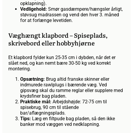
opklapning).
Vedligehold:
Smør gasdæmpere/hængsler årligt,
støvsug madrassen og vend den hver 3. måned
for at forlænge levetiden.
Væghængt klapbord – Spiseplads,
skrivebord eller hobbyhjørne
Et klapbord fylder kun 25-35 cm i dybden, når det er
slået ned, og kan nemt bære 30-50 kg ved korrekt
montering.
Opsætning:
Brug altid franske skinner eller
indmurede rawlplugs i bærende væg. Ved
gipsvæg skal du ramme reglar eller supplere med
krydsfiner bag pladen.
Praktiske mål:
Arbejdshøjde: 72-75 cm til
spisebrug, 90 cm til stående
bar/aflægningsplads.
Tips:
Læg en filtpude bag pladen, så den ikke
banker mod væggen ved nedklapning.