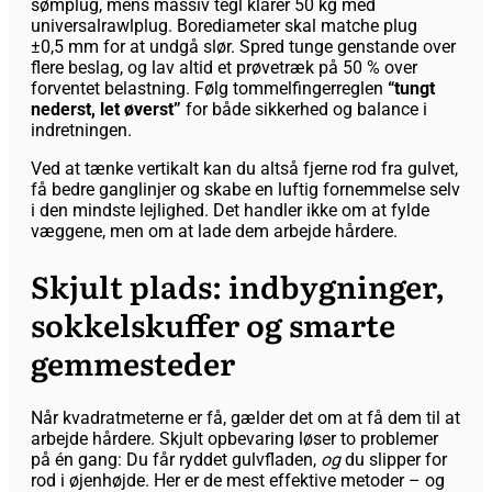
sømplug, mens massiv tegl klarer 50 kg med
universalrawlplug. Borediameter skal matche plug
±0,5 mm for at undgå slør. Spred tunge genstande over
flere beslag, og lav altid et prøvetræk på 50 % over
forventet belastning. Følg tommelfingerreglen
“tungt
nederst, let øverst”
for både sikkerhed og balance i
indretningen.
Ved at tænke vertikalt kan du altså fjerne rod fra gulvet,
få bedre ganglinjer og skabe en luftig fornemmelse selv
i den mindste lejlighed. Det handler ikke om at fylde
væggene, men om at lade dem arbejde hårdere.
Skjult plads: indbygninger,
sokkelskuffer og smarte
gemmesteder
Når kvadratmeterne er få, gælder det om at få dem til at
arbejde hårdere. Skjult opbevaring løser to problemer
på én gang: Du får ryddet gulvfladen,
og
du slipper for
rod i øjenhøjde. Her er de mest effektive metoder – og