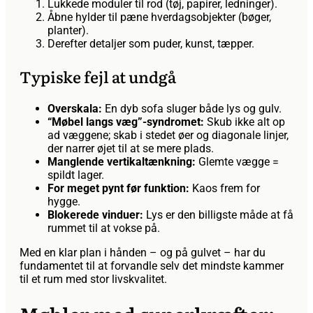
Lukkede moduler til rod (tøj, papirer, ledninger).
Åbne hylder til pæne hverdags­objekter (bøger,
planter).
Derefter detaljer som puder, kunst, tæpper.
Typiske fejl at undgå
Overskala:
En dyb sofa sluger både lys og gulv.
“Møbel langs væg”-syndromet:
Skub ikke alt op
ad væggene; skab i stedet øer og diagonale linjer,
der narrer øjet til at se mere plads.
Manglende vertikaltænkning:
Glemte vægge =
spildt lager.
For meget pynt før funktion:
Kaos frem for
hygge.
Blokerede vinduer:
Lys er den billigste måde at få
rummet til at vokse på.
Med en klar plan i hånden – og på gulvet – har du
fundamentet til at forvandle selv det mindste kammer
til et rum med stor livskvalitet.