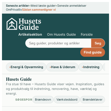
Spring
Seneste artikler
•
Mest læste guider
•
Seneste anmeldelser
til
Om
Privatliv
Sådan sammenligner vi
indhold
Artikelsektion
Om Husets Guide
Forside
Søg
Find guide
◦
Energi & Opvarmning
◦
Have & Uderum
◦
Indretning
◦
Re
Husets Guide
Fra stue til have – Husets Guide viser vejen. Inspiration, guides
og produktvalg til indretning, renovering, have, værktøj og
energi.
Brændeovn
Værkstedsbord
Brændekløver
SØGESPOR