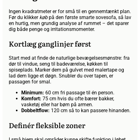
Ingen kvadratmeter er for små til en gennemtænkt plan.
Før du klikker
køb
på den første smarte sovesofa, så lav
en hurtig, men grundig analyse af rummet – det sparer
dig både penge og irritationsmomenter.
Kortlæg ganglinjer først
Start med at finde de naturlige bevægelses­mønstre: fra
dør til vindue, seng til badeværelse, køkken til
spiseplads. Marker dem på gulvet med malertape og
lad dem ligge et døgn. Snubler du over tapen, er
passagen for smal.
Minimum:
60 cm fri passage til én person.
Komfort:
75 cm hvis du ofte bærer bakker,
vasketøj eller har børn på armen.
Dobbeltflow:
120 cm så to kan passere hinanden.
Definér fleksible zoner
I små hjem skal områder kunne skifte funktion i løbet