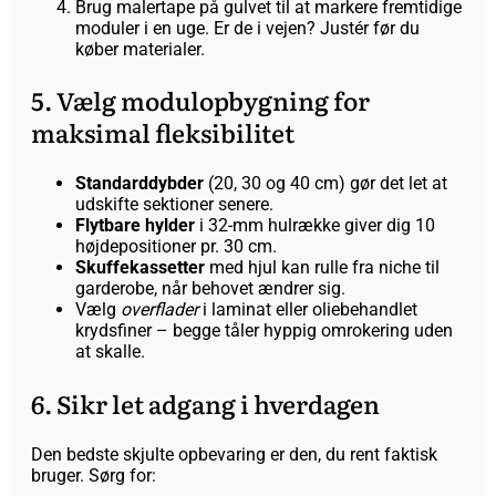
Brug malertape på gulvet til at markere fremtidige
moduler i en uge. Er de i vejen? Justér før du
køber materialer.
5. Vælg modulopbygning for
maksimal fleksibilitet
Standarddybder
(20, 30 og 40 cm) gør det let at
udskifte sektioner senere.
Flytbare hylder
i 32-mm hulrække giver dig 10
højdepositioner pr. 30 cm.
Skuffekassetter
med hjul kan rulle fra niche til
garderobe, når behovet ændrer sig.
Vælg
overflader
i laminat eller oliebehandlet
krydsfiner – begge tåler hyppig omrokering uden
at skalle.
6. Sikr let adgang i hverdagen
Den bedste skjulte opbevaring er den, du rent faktisk
bruger. Sørg for: