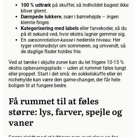
100 % udtræk
på skuffer, så indholdet bagest ikke
bliver glemt.
Dæmpede lukkere
, især i børnehøjde – ingen
klemte fingre.
Kategorisering med labels
eller farvekoder, så du
på ét sekund ved, hvor ekstra lagner gemmer sig.
En
sæsonrotation-kasse
i nederste niveau: Her
ryger vinterudstyr om sommeren, og omvendt, så
de daglige flader holdes frie.
Ved at tænke i skjulte zoner kan du let frigøre 10-15 %
ekstra opbevaringsplads – uden at rummet føles tungt
eller proppet. Start i det små: én sokkelskuffe eller én
nichehylde kan være den game-changer, der får hele
boligen til at fungere bedre.
Få rummet til at føles
større: lys, farver, spejle og
vaner