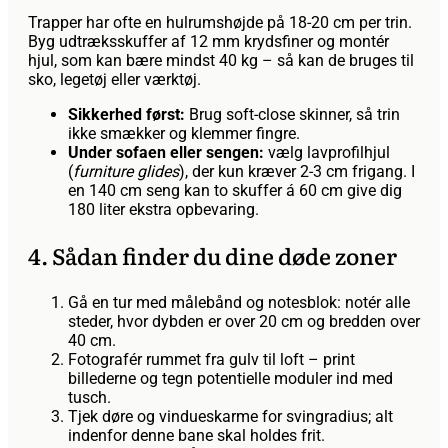
Trapper har ofte en hulrumshøjde på 18-20 cm per trin.
Byg udtræksskuffer af 12 mm krydsfiner og montér
hjul, som kan bære mindst 40 kg – så kan de bruges til
sko, legetøj eller værktøj.
Sikkerhed først:
Brug soft-close skinner, så trin
ikke smækker og klemmer fingre.
Under sofaen eller sengen:
vælg lavprofilhjul
(
furniture glides
), der kun kræver 2-3 cm frigang. I
en 140 cm seng kan to skuffer á 60 cm give dig
180 liter ekstra opbevaring.
4. Sådan finder du dine døde zoner
Gå en tur med målebånd og notesblok: notér alle
steder, hvor dybden er over 20 cm og bredden over
40 cm.
Fotografér rummet fra gulv til loft – print
billederne og tegn potentielle moduler ind med
tusch.
Tjek døre og vindueskarme for svingradius; alt
indenfor denne bane skal holdes frit.