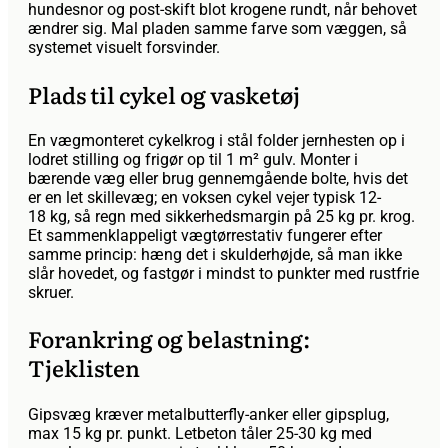
hundesnor og post-skift blot krogene rundt, når behovet
ændrer sig. Mal pladen samme farve som væggen, så
systemet visuelt forsvinder.
Plads til cykel og vasketøj
En vægmonteret cykelkrog i stål folder jernhesten op i
lodret stilling og frigør op til 1 m² gulv. Monter i
bærende væg eller brug gennemgående bolte, hvis det
er en let skillevæg; en voksen cykel vejer typisk 12-
18 kg, så regn med sikkerheds­margin på 25 kg pr. krog.
Et sammenklappeligt væg­tørrestativ fungerer efter
samme princip: hæng det i skulderhøjde, så man ikke
slår hovedet, og fastgør i mindst to punkter med rustfrie
skruer.
Forankring og belastning:
Tjeklisten
Gipsvæg kræver metalbutterfly-anker eller gipsplug,
max 15 kg pr. punkt. Letbeton tåler 25-30 kg med