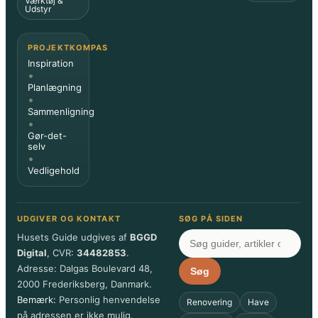
Værktøj &
Udstyr
PROJEKTKOMPAS
Inspiration
•
Planlægning
•
Sammenligning
•
Gør-det-
selv
•
Vedligehold
UDGIVER OG KONTAKT
SØG PÅ SIDEN
Husets Guide udgives af
BGGD
Digital
, CVR:
34482853
.
Adresse: Dalgas Boulevard 48,
Søg
2000 Frederiksberg, Danmark.
Bemærk:
Personlig henvendelse
Renovering
Have
på adressen er ikke mulig.