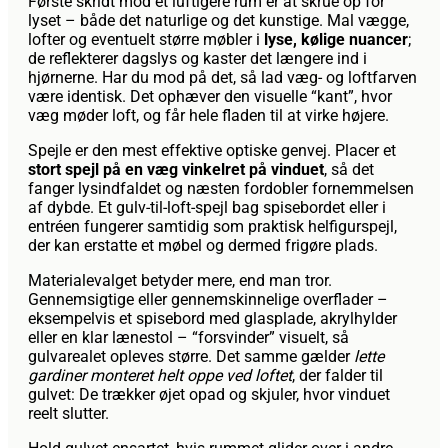
Første skridt mod et luftigere rum er at skrue op for
lyset – både det naturlige og det kunstige. Mal vægge,
lofter og eventuelt større møbler i
lyse, kølige nuancer
;
de reflekterer dagslys og kaster det længere ind i
hjørnerne. Har du mod på det, så lad væg- og loftfarven
være identisk. Det ophæver den visuelle “kant”, hvor
væg møder loft, og får hele fladen til at virke højere.
Spejle er den mest effektive optiske genvej. Placer et
stort spejl på en væg vinkelret på vinduet
, så det
fanger lysindfaldet og næsten fordobler fornemmelsen
af dybde. Et gulv-til-loft-spejl bag spisebordet eller i
entréen fungerer samtidig som praktisk helfigurspejl,
der kan erstatte et møbel og dermed frigøre plads.
Materialevalget betyder mere, end man tror.
Gennemsigtige eller gennemskinnelige overflader –
eksempelvis et spisebord med glasplade, akrylhylder
eller en klar lænestol – “forsvinder” visuelt, så
gulvarealet opleves større. Det samme gælder
lette
gardiner monteret helt oppe ved loftet
, der falder til
gulvet: De trækker øjet opad og skjuler, hvor vinduet
reelt slutter.