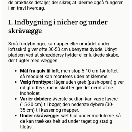
de praktiske detaljer, der sikrer, at idéerne også fungerer
i en travl hverdag.
1. Indbygning i nicher og under
skråvægge
Små fordybninger, karnapper eller området under
loftsskrå giver ofte 30-50 cm ubenyttet dybde. Udnyt
pladsen ved at skræddersy hylder eller lukkede skabe,
der flugter med væggen.
Mål fra gulv til loft,
men stop 5-10 cm før loftet,
så modulet kan monteres uden at klemme.
Vælg fronttype:
låger uden greb (push-open) giver
roligt udtryk, mens skuffer gør det nemt at se
indholdet.
Variér dybden:
øverste sektion kan være lavere
(15-20 cm) til bøger, den nederste dybere (30-
35 cm) til kasser og mapper.
Under skråvægge:
sæt hjul under modulerne, så
de kan trækkes helt ud under taget og stadig
tilgås.