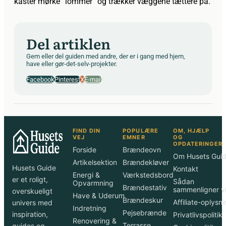
kaster mørke “lommer” og trækker væggene tættere på.
Del artiklen
Gem eller del guiden med andre, der er i gang med hjem,
have eller gør-det-selv-projekter.
Facebook
Pinterest
X
E-mail
FIND DIN
POPULÆRE
OM, HJÆLP
VEJ
EMNER
OG
OPDATERINGER
Forside
Brændeovn
Om Husets Gui
Artikelsektion
Brændekløver
Husets Guide
Kontakt
Energi &
Værkstedsbord
er et roligt,
Sådan
Opvarmning
Brændestativ
sammenligner v
overskueligt
Have & Uderum
Brændeskur
Affiliate-oplysn
univers med
Indretning
Pejsebrænde
inspiration,
Privatlivspolitik
Renovering &
Terrasse
guides og