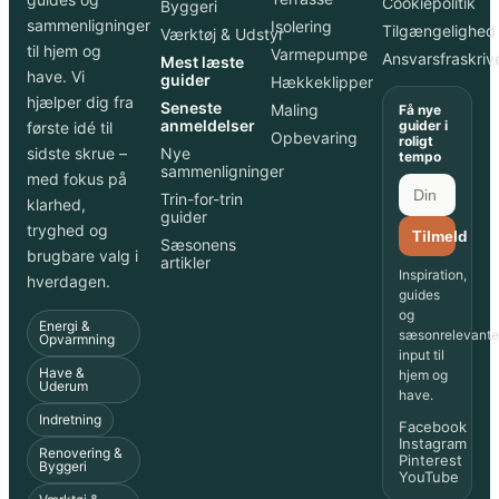
Cookiepolitik
Byggeri
sammenligninger
Isolering
Tilgængelighed
Værktøj & Udstyr
til hjem og
Varmepumpe
Ansvarsfraskriv
Mest læste
have. Vi
guider
Hækkeklipper
hjælper dig fra
Seneste
Maling
Få nye
anmeldelser
guider i
første idé til
Opbevaring
roligt
sidste skrue –
Nye
tempo
sammenligninger
med fokus på
Trin-for-trin
klarhed,
guider
tryghed og
Tilmeld
Sæsonens
brugbare valg i
artikler
Inspiration,
hverdagen.
guides
og
Energi &
sæsonrelevante
Opvarmning
input til
Have &
hjem og
Uderum
have.
Indretning
Facebook
Instagram
Renovering &
Pinterest
Byggeri
YouTube