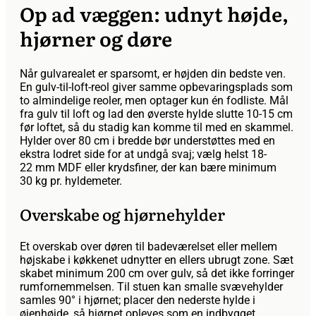
Op ad væggen: udnyt højde,
hjørner og døre
Når gulvarealet er sparsomt, er højden din bedste ven.
En gulv-til-loft-reol giver samme opbevaringsplads som
to almindelige reoler, men optager kun én fodliste. Mål
fra gulv til loft og lad den øverste hylde slutte 10-15 cm
før loftet, så du stadig kan komme til med en skammel.
Hylder over 80 cm i bredde bør understøttes med en
ekstra lodret side for at undgå svaj; vælg helst 18-
22 mm MDF eller krydsfiner, der kan bære minimum
30 kg pr. hyldemeter.
Overskabe og hjørnehylder
Et overskab over døren til badeværelset eller mellem
højskabe i køkkenet udnytter en ellers ubrugt zone. Sæt
skabet minimum 200 cm over gulv, så det ikke forringer
rumfornemmelsen. Til stuen kan smalle svævehylder
samles 90° i hjørnet; placer den nederste hylde i
øjenhøjde, så hjørnet opleves som en indbygget