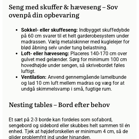
Seng med skuffer & hæveseng – Sov
ovenpå din opbevaring
Sokkel- eller skuffeseng:
Indbygget skuffedybde
på 60 cm svarer til et helt garderobesystem under
madrassen. Vælg metalskinner med kuglelejer for
blød åbning selv under tung belastning.
Loft- eller hæveseng:
Placeres 140-170 cm over
gulvet med gelænder. Sørg for minimum 100 cm
hovedhøjde under sengen, så skrivebordet føles
luftigt.
Ventilation:
Anvend gennemgående lamelbunde
og lad 10 cm luft mellem madras og væg for at
undgå skimmelsvamp i små, fugtige rum.
Nesting tables – Bord efter behov
Et sæt på 2-3 borde kan fordeles som sofabord,
sengebord og sidebord eller skubbes helt sammen til én
enhed. Tjek at højdeforskellen er minimum 4 cm, så de
glider problemfrit ind under hinanden.