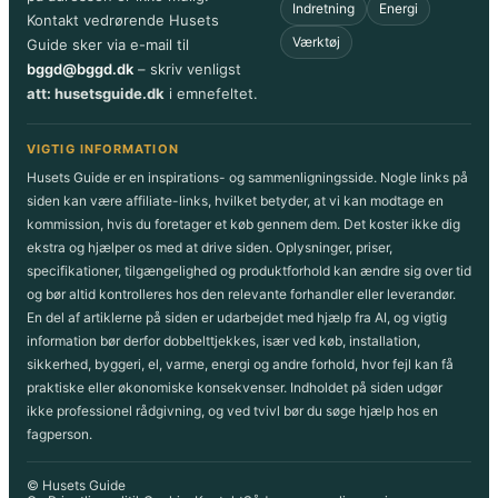
Indretning
Energi
Kontakt vedrørende Husets
Værktøj
Guide sker via e-mail til
bggd@bggd.dk
– skriv venligst
att: husetsguide.dk
i emnefeltet.
VIGTIG INFORMATION
Husets Guide er en inspirations- og sammenligningsside. Nogle links på
siden kan være affiliate-links, hvilket betyder, at vi kan modtage en
kommission, hvis du foretager et køb gennem dem. Det koster ikke dig
ekstra og hjælper os med at drive siden. Oplysninger, priser,
specifikationer, tilgængelighed og produktforhold kan ændre sig over tid
og bør altid kontrolleres hos den relevante forhandler eller leverandør.
En del af artiklerne på siden er udarbejdet med hjælp fra AI, og vigtig
information bør derfor dobbelttjekkes, især ved køb, installation,
sikkerhed, byggeri, el, varme, energi og andre forhold, hvor fejl kan få
praktiske eller økonomiske konsekvenser. Indholdet på siden udgør
ikke professionel rådgivning, og ved tvivl bør du søge hjælp hos en
fagperson.
© Husets Guide