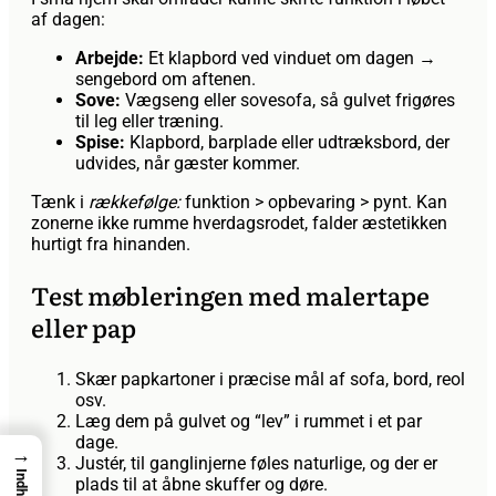
af dagen:
Arbejde:
Et klapbord ved vinduet om dagen →
sengebord om aftenen.
Sove:
Vægseng eller sovesofa, så gulvet frigøres
til leg eller træning.
Spise:
Klapbord, barplade eller udtræksbord, der
udvides, når gæster kommer.
Tænk i
rækkefølge:
funktion > opbevaring > pynt. Kan
zonerne ikke rumme hverdagsrodet, falder æstetikken
hurtigt fra hinanden.
Test møbleringen med malertape
eller pap
Skær papkartoner i præcise mål af sofa, bord, reol
osv.
Læg dem på gulvet og “lev” i rummet i et par
dage.
→
Justér, til ganglinjerne føles naturlige, og der er
Indhold
plads til at åbne skuffer og døre.