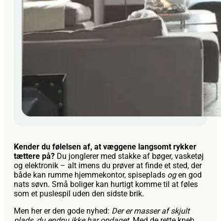
Kender du følelsen af, at væggene langsomt rykker
tættere på?
Du jonglerer med stakke af bøger, vasketøj
og elektronik – alt imens du prøver at finde et sted, der
både kan rumme hjemmekontor, spiseplads
og
en god
nats søvn. Små boliger kan hurtigt komme til at føles
som et puslespil uden den sidste brik.
Men her er den gode nyhed:
Der er masser af skjult
plads, du endnu ikke har opdaget.
Med de rette kneb