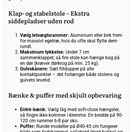
Klap- og stabelstole – Ekstra
siddepladser uden rod
Vælg letvægtsrammer:
Aluminium eller birk frem
for massivt egetræ, hvis du ofte skal flytte dem
rundt.
Maksimum tykkelse:
Under 7 cm
sammenklappet, så fire stole kan hænge bag på
en dør (kræver dørkrog på min. 25 kg).
Gulvskånere:
Sæt filtdupper på alle
kontaktpunkter – det forlænger både stolens og
gulvets levetid.
Bænke & puffer med skjult opbevaring
Entré-bænk:
Vælg låg med soft-close hængsler,
så fingre ikke kommer i klemme. En bredde på 90-
120 cm rummer 6-8 par sko.
Puffer:
Runde modeller på Ø40-45 cm fungerer
både som fodskammel, sofabord (med bakke) og