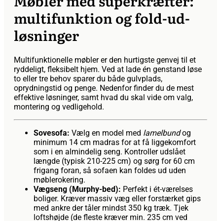
Møbler med superkræfter:
multifunktion og fold-ud-
løsninger
Multifunktionelle møbler er den hurtigste genvej til et
ryddeligt, fleksibelt hjem. Ved at lade én genstand løse
to eller tre behov sparer du både gulvplads,
oprydningstid og penge. Nedenfor finder du de mest
effektive løsninger, samt hvad du skal vide om valg,
montering og vedligehold.
Sovesofa:
Vælg en model med
lamelbund
og
minimum 14 cm madras for at få liggekomfort
som i en almindelig seng. Kontroller udslået
længde (typisk 210-225 cm) og sørg for 60 cm
frigang foran, så sofaen kan foldes ud uden
møblerokering.
Vægseng (Murphy-bed):
Perfekt i ét-værelses
boliger. Kræver massiv væg eller forstærket gips
med ankre der tåler mindst 350 kg træk. Tjek
loftshøjde (de fleste kræver min. 235 cm ved